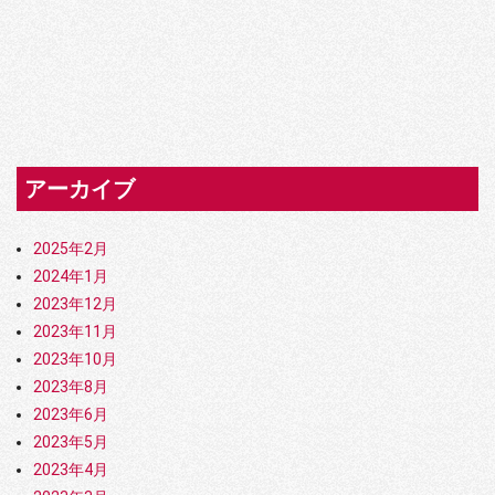
さ
メリットもあります。 当初の「オンラインカジノで銀行振込は使えるか？」につい
タ
ては、使えることがわかりましたね。ではなぜ、オンラインカジノの銀行振込はやめ
ド
[...
た方がいいと言われているのでしょうか。続いて見ていきましょう。 オンラインカ
オ
ジノで銀行振込はやめた方がいいと言われる理由は？ オンラインカジノで、銀行振
い
込はやめた方がいいと顕著に言われ始めたのは、どうやら昨年末から今年2024年に
ラ
かけてのようです。どんな理由があったのでしょうか？ 銀行口座凍結のリスク どう
祥
やら、オンラインカジノで銀行振込を利用していたプレイヤーから、銀行から電話が
気
かかってきて使用していた銀行口座を凍結されたといった声が上がっているようで
ン
す。それも、PayPay銀行や楽天銀行での凍結報告が多いようで、地方銀行と比べる
テ
とその差は歴然のようです。 オンラインカジノで、銀行振込はやめた方がいいと言
ず
われる理由についてはわかりましたが、なぜ銀行口座凍結のリスクがここのところ浮
アーカイブ
か
上しているのでしょうか。 銀行口座を凍結されてしまう理由とは？ オンラインカジ
勝
ノへの入出金は海外送金扱いとなるところがほとんどです。定期的にある程度の額が
は
海外送金されていたり、日常的な取引パターンから逸脱した大きな金額が動いたりす
心
ると、銀行サイドは不審なお金の動きだと判断することがあります。それは、マネー
2025年2月
流
ロンダリングを始めとする犯罪を疑うからです。以前から、年々海外送金へのチェッ
ゴ
2024年1月
クが厳しくなって来ていたものの、最近はさらに厳しさを増しています。 どんな場
字
合に銀行からチェックが入るの？ 一度の取引で50万円以上の送金が行われた場合、
2023年12月
ラ
銀行側のアラートが作動する可能性が考えられます。 銀行によっては、事前に申請
ガ
していない場合10万円以上は送金できないといった所もあるようです。 繰り返しの
2023年11月
ラ
多額な出金が続くと、銀行側から不審に思われ、マネーロンダリング防止に敏感な銀
「
2023年10月
行側の警戒心が高まり、最悪の場合口座の一時的な利用停止などの対応が取られるこ
の
ともあります。 銀行口座が凍結された場合どうなるの？ 口座が凍結されると、一切
2023年8月
ん
の出入金ができなくなります。 オンラインカジノの銀行振込にだけ使っているとい
は
う口座であれば、オンラインカジノへの入出金ができないだけ（これはこれでショッ
2023年6月
っ
クですが）で済みますが、生活に欠かせない主要口座だった場合、生活が立ち行かな
か
2023年5月
くなります。なぜなら、凍結を解除するためには、2週間から1ヶ月、もしくは1ヶ月
る
以上かかる可能性があるからです。しかも銀行へ行ったりする手間も時間もかかる可
2023年4月
タ
能性だってあります。これはできるだけ避けなければいけませんよね。 解決方法は
よ
ある？ オンラインカジノの入出金を、銀行振込から思い切って他の手段に変えると