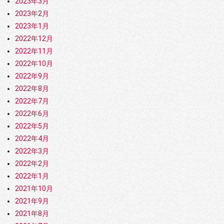
2023年3月
確
いう方法があります。オンラインカジノの入出金は銀行振込の他に3種類あります。
ま
2023年2月
中でも、最近人気の仮想通貨での入出金は、手数料も安く入出金の反映も早いのが特
奇
徴です。 オンラインカジノの銀行振込の手数料に比べ、仮想通貨の場合は無料もし
2023年1月
と
くは少額の手数料で入出金ができます。最近はほとんどのオンラインカジノで仮想通
た
貨が使えるようになっています。また、法定通貨に換金することなく仮想通貨でその
2022年12月
ガ
まま遊べるカジノもどんどん増えてきています。 まとめ オンラインカジノで銀行振
ド
2022年11月
込は使えるのかどうか、また使えるならなぜやめた方がいいと言われているのかにつ
ん
いて解説してきました。オンラインカジノで銀行振込は使えるものの、銀行口座を凍
2022年10月
で
結されるリスクがあるということをわかっていただけたかと思います。もし、オンラ
部
インカジノの入出金を銀行振込にしている方は、凍結されるリスクや不安を抱えたま
2022年9月
略
まにしておくよりも、他の入出金方法を準備しておくことをおすすめします。
を
2022年8月
ゴ
2022年7月
イ
レ
2022年6月
タ
さ
2022年5月
れ
2022年4月
2022年3月
2022年2月
2022年1月
2021年10月
2021年9月
2021年8月