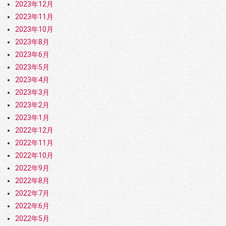
合に銀行からチェックが入るの？ 一度の取引で50万円以上の送金が行われた場合、
2023年12月
ラ
銀行側のアラートが作動する可能性が考えられます。 銀行によっては、事前に申請
ガ
していない場合10万円以上は送金できないといった所もあるようです。 繰り返しの
2023年11月
ラ
多額な出金が続くと、銀行側から不審に思われ、マネーロンダリング防止に敏感な銀
「
2023年10月
行側の警戒心が高まり、最悪の場合口座の一時的な利用停止などの対応が取られるこ
の
ともあります。 銀行口座が凍結された場合どうなるの？ 口座が凍結されると、一切
2023年8月
ん
の出入金ができなくなります。 オンラインカジノの銀行振込にだけ使っているとい
は
う口座であれば、オンラインカジノへの入出金ができないだけ（これはこれでショッ
2023年6月
っ
クですが）で済みますが、生活に欠かせない主要口座だった場合、生活が立ち行かな
か
2023年5月
くなります。なぜなら、凍結を解除するためには、2週間から1ヶ月、もしくは1ヶ月
る
以上かかる可能性があるからです。しかも銀行へ行ったりする手間も時間もかかる可
2023年4月
タ
能性だってあります。これはできるだけ避けなければいけませんよね。 解決方法は
よ
ある？ オンラインカジノの入出金を、銀行振込から思い切って他の手段に変えると
2023年3月
確
いう方法があります。オンラインカジノの入出金は銀行振込の他に3種類あります。
ま
2023年2月
中でも、最近人気の仮想通貨での入出金は、手数料も安く入出金の反映も早いのが特
奇
徴です。 オンラインカジノの銀行振込の手数料に比べ、仮想通貨の場合は無料もし
2023年1月
と
くは少額の手数料で入出金ができます。最近はほとんどのオンラインカジノで仮想通
た
貨が使えるようになっています。また、法定通貨に換金することなく仮想通貨でその
2022年12月
ガ
まま遊べるカジノもどんどん増えてきています。 まとめ オンラインカジノで銀行振
ド
2022年11月
込は使えるのかどうか、また使えるならなぜやめた方がいいと言われているのかにつ
ん
いて解説してきました。オンラインカジノで銀行振込は使えるものの、銀行口座を凍
2022年10月
で
結されるリスクがあるということをわかっていただけたかと思います。もし、オンラ
部
インカジノの入出金を銀行振込にしている方は、凍結されるリスクや不安を抱えたま
2022年9月
略
まにしておくよりも、他の入出金方法を準備しておくことをおすすめします。
を
2022年8月
ゴ
2022年7月
イ
レ
2022年6月
タ
さ
2022年5月
れ