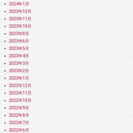
ロンダリングを始めとする犯罪を疑うからです。以前から、年々海外送金へのチェッ
ゴ
2024年1月
クが厳しくなって来ていたものの、最近はさらに厳しさを増しています。 どんな場
字
合に銀行からチェックが入るの？ 一度の取引で50万円以上の送金が行われた場合、
2023年12月
ラ
銀行側のアラートが作動する可能性が考えられます。 銀行によっては、事前に申請
ガ
していない場合10万円以上は送金できないといった所もあるようです。 繰り返しの
2023年11月
ラ
多額な出金が続くと、銀行側から不審に思われ、マネーロンダリング防止に敏感な銀
「
2023年10月
行側の警戒心が高まり、最悪の場合口座の一時的な利用停止などの対応が取られるこ
の
ともあります。 銀行口座が凍結された場合どうなるの？ 口座が凍結されると、一切
2023年8月
ん
の出入金ができなくなります。 オンラインカジノの銀行振込にだけ使っているとい
は
う口座であれば、オンラインカジノへの入出金ができないだけ（これはこれでショッ
2023年6月
っ
クですが）で済みますが、生活に欠かせない主要口座だった場合、生活が立ち行かな
か
2023年5月
くなります。なぜなら、凍結を解除するためには、2週間から1ヶ月、もしくは1ヶ月
る
以上かかる可能性があるからです。しかも銀行へ行ったりする手間も時間もかかる可
2023年4月
タ
能性だってあります。これはできるだけ避けなければいけませんよね。 解決方法は
よ
ある？ オンラインカジノの入出金を、銀行振込から思い切って他の手段に変えると
2023年3月
確
いう方法があります。オンラインカジノの入出金は銀行振込の他に3種類あります。
ま
2023年2月
中でも、最近人気の仮想通貨での入出金は、手数料も安く入出金の反映も早いのが特
奇
徴です。 オンラインカジノの銀行振込の手数料に比べ、仮想通貨の場合は無料もし
2023年1月
と
くは少額の手数料で入出金ができます。最近はほとんどのオンラインカジノで仮想通
た
貨が使えるようになっています。また、法定通貨に換金することなく仮想通貨でその
2022年12月
ガ
まま遊べるカジノもどんどん増えてきています。 まとめ オンラインカジノで銀行振
ド
2022年11月
込は使えるのかどうか、また使えるならなぜやめた方がいいと言われているのかにつ
ん
いて解説してきました。オンラインカジノで銀行振込は使えるものの、銀行口座を凍
2022年10月
で
結されるリスクがあるということをわかっていただけたかと思います。もし、オンラ
部
インカジノの入出金を銀行振込にしている方は、凍結されるリスクや不安を抱えたま
2022年9月
略
まにしておくよりも、他の入出金方法を準備しておくことをおすすめします。
を
2022年8月
ゴ
2022年7月
イ
レ
2022年6月
タ