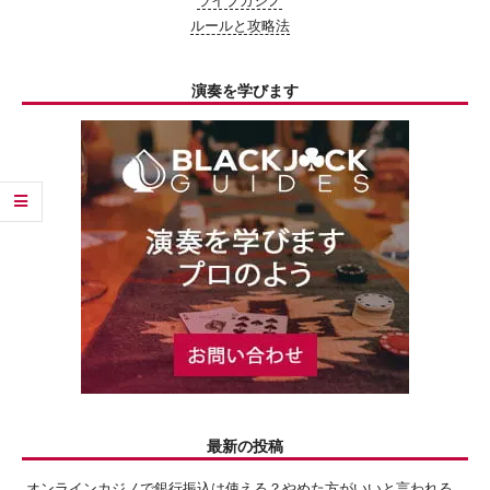
ライブカジノ
ルールと攻略法
演奏を学びます
最新の投稿
オンラインカジノで銀行振込は使える？やめた方がいいと言われる