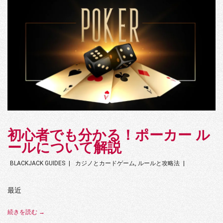
初心者でも分かる！ポーカー ル
ールについて解説
2022-
BLACKJACK GUIDES
カジノとカードゲーム
,
ルールと攻略法
08-
25
最近
続きを読む →