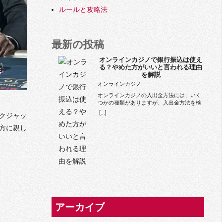
ルールと攻略法
最新の投稿
オンラインカジノで銀行振込は使え
る？やめた方がいいと言われる理由
を解説
オンラインカジノ
オンラインカジノの入出金方法には、いく
つかの種類がありますが、入出金方法を検
索すると「銀行振込 オンラインカジノ やめ
[...]
クジャッ
た方がいい」や「銀行振込 オンラインカジ
ノ 危ない」などのワードが出てきます。オ
方に親し
ンラインカジノで銀行振込は使えるのかど
うかはHTMQの公式ページを見れば分かる
かもしれませんが、この記事ではもし使え
るならなぜやめた方がいいと言われている
のかも併せて解説していこうと思います。
オンラインカジノの入出金方法の種類 オン
ラインカジノの入出金方法には、主に以下
の4種類があります。銀行振込 クレジット
カード / デビットカード 電子マネー（電子
決済サービス） 仮想通貨これらの入出金方
アーカイブ
法には、もちろんメリットもデメリットも
あります。 当初の「オンラインカジノで銀
行振込は使えるか？」については、使える