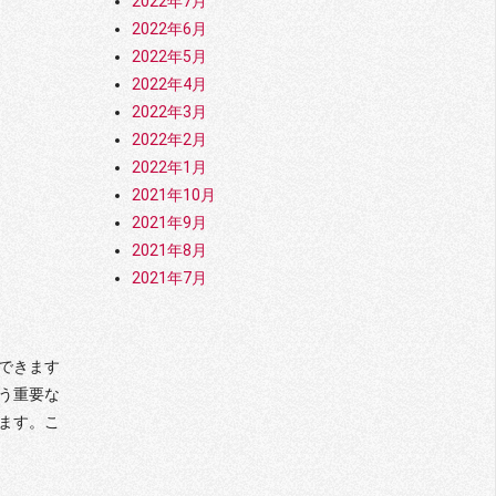
2022年7月
金へのチェックが厳しくなって来ていたも
のの、最近はさらに厳しさを増していま
2022年6月
す。 どんな場合に銀行からチェックが入る
の？ 一度の取引で50万円以上の送金が行わ
2022年5月
れた場合、銀行側のアラートが作動する可
2022年4月
能性が考えられます。 銀行によっては、事
前に申請していない場合10万円以上は送金
2022年3月
できないといった所もあるようです。 繰り
返しの多額な出金が続くと、銀行側から不
2022年2月
審に思われ、マネーロンダリング防止に敏
2022年1月
感な銀行側の警戒心が高まり、最悪の場合
口座の一時的な利用停止などの対応が取ら
2021年10月
れることもあります。 銀行口座が凍結され
た場合どうなるの？ 口座が凍結されると、
2021年9月
一切の出入金ができなくなります。 オンラ
2021年8月
インカジノの銀行振込にだけ使っていると
いう口座であれば、オンラインカジノへの
2021年7月
入出金ができないだけ（これはこれでショ
ックですが）で済みますが、生活に欠かせ
ない主要口座だった場合、生活が立ち行か
なくなります。なぜなら、凍結を解除する
ためには、2週間から1ヶ月、もしくは1ヶ
できます
月以上かかる可能性があるからです。しか
も銀行へ行ったりする手間も時間もかかる
う重要な
可能性だってあります。これはできるだけ
避けなければいけませんよね。 解決方法は
ます。こ
ある？ オンラインカジノの入出金を、銀行
振込から思い切って他の手段に変えるとい
う方法があります。オンラインカジノの入
出金は銀行振込の他に3種類あります。中で