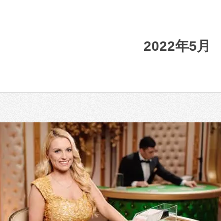
2022年5月