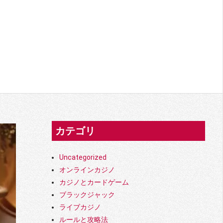
カテゴリ
Uncategorized
オンラインカジノ
カジノとカードゲーム
ブラックジャック
ライブカジノ
ルールと攻略法