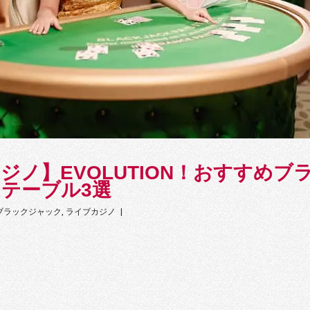
ジノ】EVOLUTION！おすすめブ
テーブル3選
ブラックジャック
,
ライブカジノ