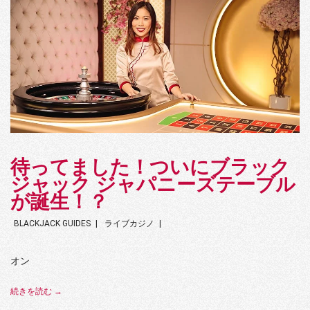
待ってました！ついにブラック
ジャック ジャパニーズテーブル
が誕生！？
2022-
BLACKJACK GUIDES
ライブカジノ
01-
13
オン
続きを読む →