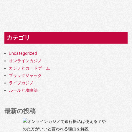
カテゴリ
Uncategorized
オンラインカジノ
カジノとカードゲーム
ブラックジャック
ライブカジノ
ルールと攻略法
最新の投稿