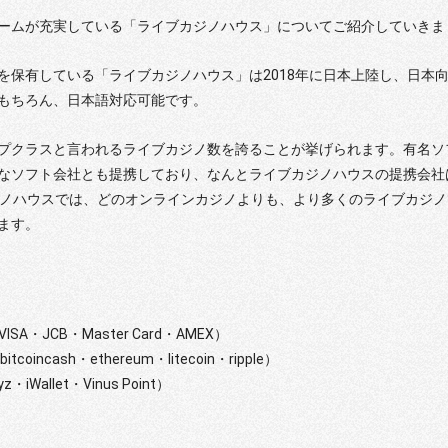
ームが充実している「ライブカジノハウス」についてご紹介していきま
を保有している「ライブカジノハウス」は2018年に日本上陸し、日本
もちろん、日本語対応可能です。
プクラスと言われるライブカジノ数を誇ることが挙げられます。有名ソ
なソフト会社とも提携しており、なんとライブカジノハウスの提携会社
ジノハウスでは、どのオンラインカジノよりも、より多くのライブカジノ
ます。
A・JCB・Master Card・AMEX）
tcoincash・ethereum・litecoin・ripple）
iWallet・Vinus Point）