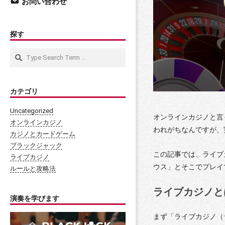
お問い合わせ
探す
Search
カテゴリ
Uncategorized
オンラインカジノと言
オンラインカジノ
われがちなんですが、
カジノとカードゲーム
ブラックジャック
この記事では、ライブ
ライブカジノ
ウス」とそこでプレイ
ルールと攻略法
ライブカジノと
演奏を学びます
まず「ライブカジノ（