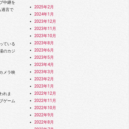
ブ中継を
ことがわかりましたね。ではなぜ、オンラ
2025年2月
インカジノの銀行振込はやめた方がいいと
も過言で
言われているのでしょうか。続いて見てい
2024年1月
きましょう。 オンラインカジノで銀行振込
2023年12月
はやめた方がいいと言われる理由は？ オン
ラインカジノで、銀行振込はやめた方がい
2023年11月
いと顕著に言われ始めたのは、どうやら昨
年末から今年2024年にかけてのようです。
2023年10月
どんな理由があったのでしょうか？ 銀行口
2023年8月
座凍結のリスク どうやら、オンラインカジ
っている
ノで銀行振込を利用していたプレイヤーか
2023年6月
場のカジ
ら、銀行から電話がかかってきて使用して
いた銀行口座を凍結されたといった声が上
2023年5月
がっているようです。それも、PayPay銀行
2023年4月
や楽天銀行での凍結報告が多いようで、地
方銀行と比べるとその差は歴然のようで
2023年3月
カメラ映
す。 オンラインカジノで、銀行振込はやめ
た方がいいと言われる理由についてはわか
2023年2月
りましたが、なぜ銀行口座凍結のリスクが
2023年1月
ここのところ浮上しているのでしょうか。
銀行口座を凍結されてしまう理由とは？ オ
2022年12月
われま
ンラインカジノへの入出金は海外送金扱い
となるところがほとんどです。定期的にあ
2022年11月
ブゲーム
る程度の額が海外送金されていたり、日常
2022年10月
的な取引パターンから逸脱した大きな金額
が動いたりすると、銀行サイドは不審なお
2022年9月
金の動きだと判断することがあります。そ
れは、マネーロンダリングを始めとする犯
2022年8月
罪を疑うからです。以前から、年々海外送