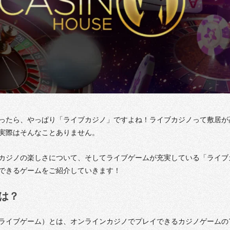
ったら、やっぱり「ライブカジノ」ですよね！ライブカジノって敷居が
実際はそんなことありません。
カジノの楽しさについて、そしてライブゲームが充実している「ライブ
できるゲームをご紹介していきます！
は？
ライブゲーム）とは、オンラインカジノでプレイできるカジノゲームの